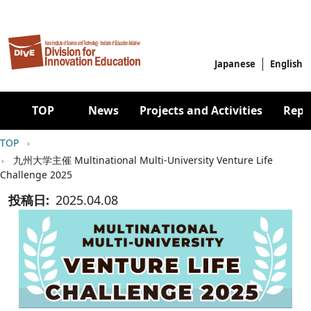
Skip to main content
Japanese
English
Main navigation
TOP
News
Projects and Activities
Repo
Breadcrumb
TOP
九州大学主催 Multinational Multi-University Venture Life
Challenge 2025
投稿日
2025.04.08