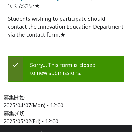
てください★
Students wishing to participate should
contact the Innovation Education Department
via the contact form.★
Status message
Sorry… This form is closed
to new submissions.
募集開始
2025/04/07(Mon) - 12:00
募集〆切
2025/05/02(Fri) - 12:00