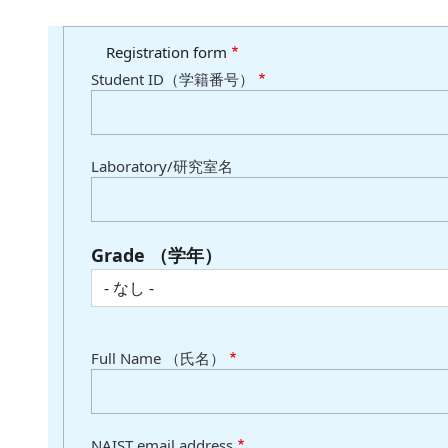
Registration form
Student ID（学籍番号）
Laboratory/研究室名
Grade （学年）
Grade （学年）
Full Name （氏名）
NAIST email address
NAIST email address