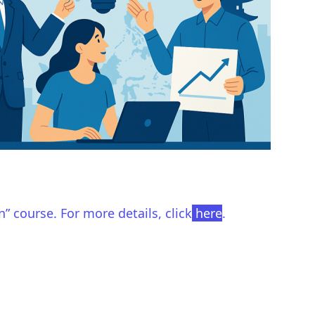
” course. For more details, click
here
.