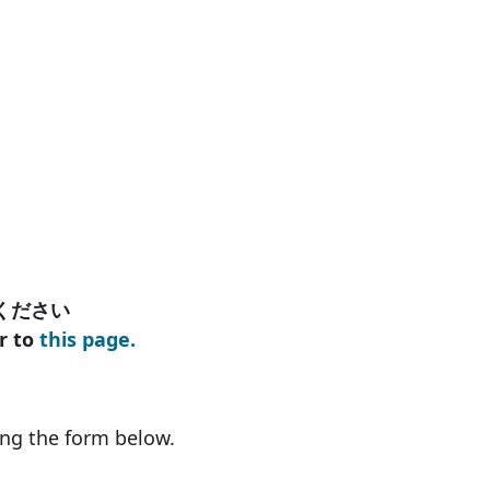
ください
r to
this page.
the form below.