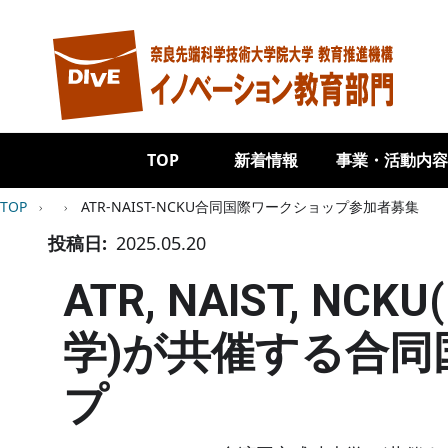
メインコンテンツに移動
Main navigation
TOP
新着情報
事業・活動内容
パンくず
TOP
ATR-NAIST-NCKU合同国際ワークショップ参加者募集
投稿日
2025.05.20
ATR, NAIST, N
学)が共催する合同
プ