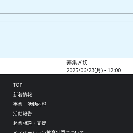
募集〆切
2025/06/23(月) - 12:00
Main navigation
TOP
新着情報
事業・活動内容
活動報告
起業相談・支援
イノベーション教育部門について