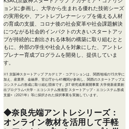
KSAC(京阪神スタートアップ アカデミア・コアリシ
ョン)に参画し、大学から生まれる優れた技術シーズ
の実用化や、アントレプレナーシップを備える人材
の育成の支援、コロナ後の社会変革や社会課題解決
につながる社会的インパクトの大きいスタートアッ
プが持続的に創出される体制の構築に取り組むとと
もに、外部の学生や社会人を対象にした、アントレ
プレナー育成プログラムを開発し、提供していま
す。
※1 京阪神スタートアップ アカデミア・コアリションは、関西地域の15大学に
加え、産業界、金融界、官公庁から41機関が参画し、関西のスタートアップエ
コシステムの形成に取り組む団体です。JST 研究成果展開事業 大学発新産業創
出プログラム<大学・エコシステム推進型 スタートアップ・エコシステム形成
支援>（2021年）等に採択された採択事業を実施しています。
◆奈良先端アントレシリーズ：
オンライン教材を活用して手軽