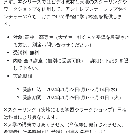
ます。本シリーズではビデオ教材と実地のスクーリングや
ワークショップを併用して、アントレプレナーシップやベ
ンチャーの立ち上げについて手軽に学ぶ機会を提供しま
す。
対象: 高校・高専生（大学生・社会人で受講を希望され
る方は、別途お問い合わせください）
受講料: 無料
内容:全３講座（個別に受講可能）。詳細は下記を参照
して下さい。
実施期間
受講申込：
2024
年
1
月
22
日
(
月
)
～
2
月14日
(
水
)
受講期間：
2024
年
1
月
29
日
(
月
)
～
3
月
31
日（火）
※スクーリング（実地による学習やワークショップ）日程
は科目により異なります。
※大学の講義ではありません（単位等は発行されません。
希望者には各科目別に受講証明書を発行します）