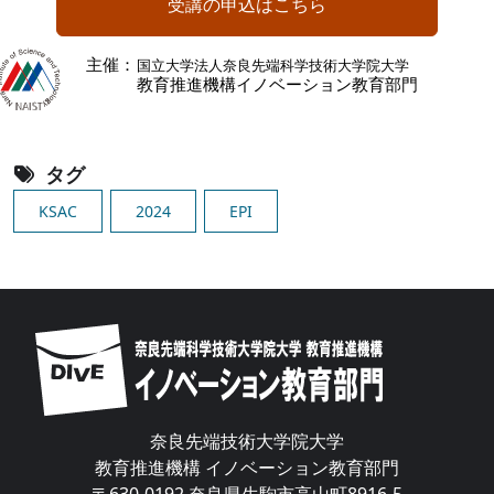
受講の申込はこちら
Image
タグ
KSAC
2024
EPI
Image
奈良先端技術大学院大学
教育推進機構 イノベーション教育部門
〒630-0192 奈良県生駒市高山町8916-5