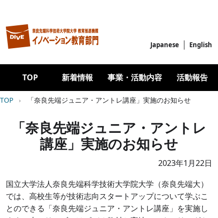
メインコンテンツに移動
Japanese
English
Main navigation
TOP
新着情報
事業・活動内容
活動報告
パンくず
TOP
「奈良先端ジュニア・アントレ講座」実施のお知らせ
「奈良先端ジュニア・アントレ
講座」実施のお知らせ
2023
年
1
月
22
日
国立大学法人奈良先端科学技術大学院大学（奈良先端大）
では、高校生等が技術志向スタートアップについて学ぶこ
とのできる「奈良先端ジュニア・アントレ講座」を実施し