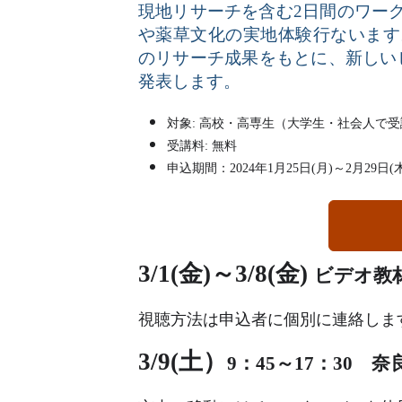
現地リサーチを含む
2
日間のワー
や薬草文化の実地体験行ないます
のリサーチ成果をもとに、新しい
発表します。
対象
:
高校・高専生（大学生・社会人で受
受講料
:
無料
申込期間：
2024
年
1
月
25
日
(
月
)
～
2
月
29
日
(
3
/
1(
金
)
～
3/8(
金
)
ビデオ教
視聴方法は申込者に個別に連絡しま
3/9(
土）
9
：
45
～
17
：
30
奈良