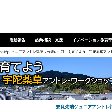
活動報告
起業相談・支援
イノベーション教育
先端jジュニアアントレ講座1: 未来の「種」を育てよう～宇陀薬草ア
奈良先端ジュニアアントレ