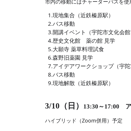
市内の移動にはチャーターバスを使
1.
現地集合（近鉄榛原駅）
2.
バス移動
3.
開講イベント（宇陀市文化会館
4.
歴史文化館 薬の館 見学
5.
大願寺 薬草料理試食
6.
森野旧薬園 見学
7.
アイデアワークショップ（宇陀
8.
バス移動
9.
現地解散（近鉄榛原駅）
3/10
（日）
13:30
～
17:00
ア
ハイブリッド（Zoom併用）予定