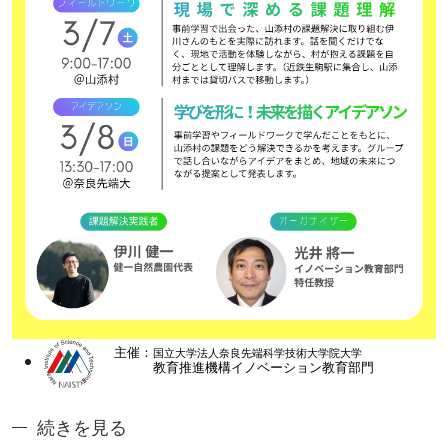
Image
奈良先端ジュニアアントレ講座1: ジュニアアントレ20
続きを見る