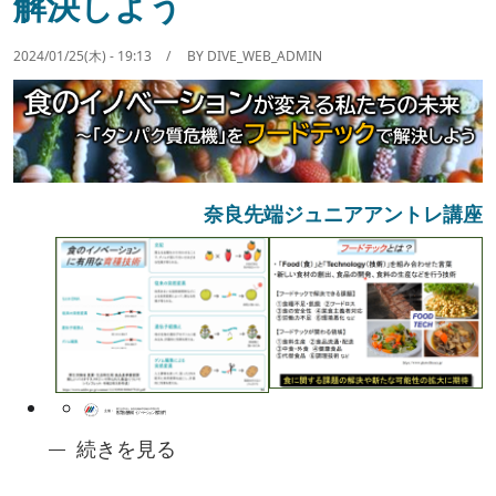
解決しよう
2024/01/25(木) - 19:13
BY
DIVE_WEB_ADMIN
奈良先端ジュニアアントレ講座
Image
奈良先端ジュニアアントレ講座2: 食のイノベ
続きを見る