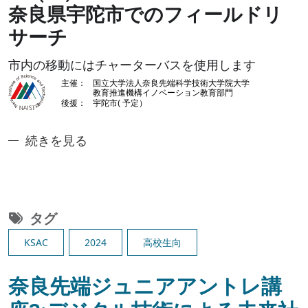
奈良県宇陀市でのフィールドリ
サーチ
市内の移動にはチャーターバスを使用します
Image
奈良先端ジュニアアントレ講座1: 未来の「種」を育
続きを見る
タグ
KSAC
2024
高校生向
奈良先端ジュニアアントレ講