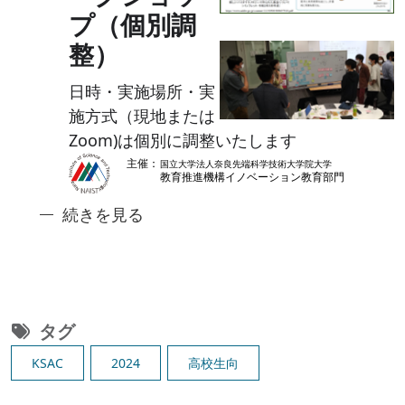
プ（個別調
整）
日時・実施場所・実
施方式（現地または
Zoom)は個別に調整いたします
奈良先端ジュニアアントレ講座2: 食のイノベ
続きを見る
タグ
KSAC
2024
高校生向