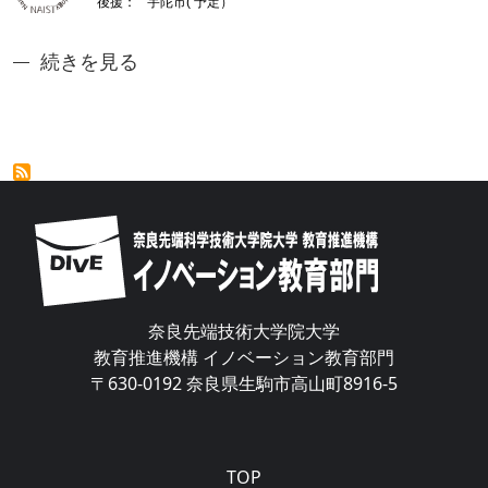
奈良先端jジュニアアントレ講座1: 未来の「種」
続きを見る
Image
奈良先端技術大学院大学
教育推進機構 イノベーション教育部門
〒630-0192 奈良県生駒市高山町8916-5
Main navigation
TOP