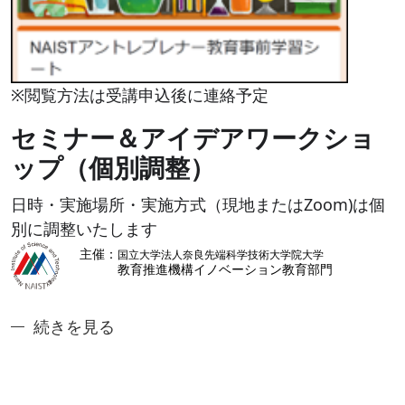
※閲覧方法は受講申込後に連絡予定
セミナー＆アイデアワークショ
ップ（個別調整）
日時・実施場所・実施方式（現地またはZoom)は個
別に調整いたします
奈良先端ジュニアアントレ講座3:デジタル技術によ
続きを見る