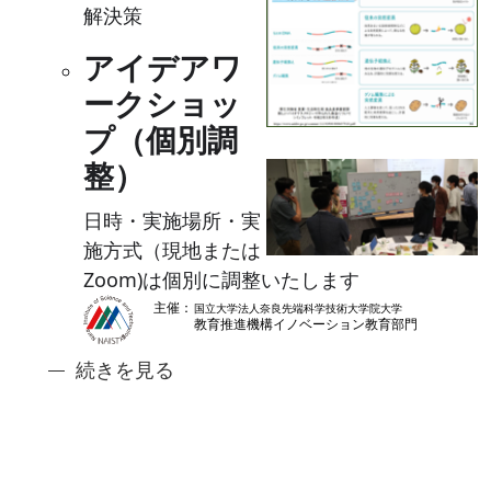
解決策
アイデアワ
ークショッ
プ（個別調
整）
日時・実施場所・実
施方式（現地または
Zoom)は個別に調整いたします
奈良先端ジュニアアントレ講座2: 食のイノベ
続きを見る