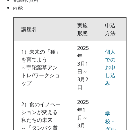
受講料: 無料
内容:
実施
申込
講座名
形態
方法
2025
1）未来の「種」
個人
年
を育てよう
での
3月1
～宇陀薬草アン
お申
日～
トレ/ワークショ
し込
3月2
ップ
み
日
2025
2）食のイノベー
年1
ションが変える
学
月～
私たちの未来
校・
3月
～「タンパク質
グル