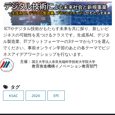
ICTやデジタル技術がもたらす未来を共に探り、新しいビ
ジネスの可能性を見つけるクラスです。生成系AI、デジタ
ル製造業、ITプラットフォーマーの3テーマから1つを選ん
でください。事前オンライン学習のあとの各テーマでビジ
ネスアイデアワークショップを行ないます。
Image
タグ
KSAC
2024
EPI