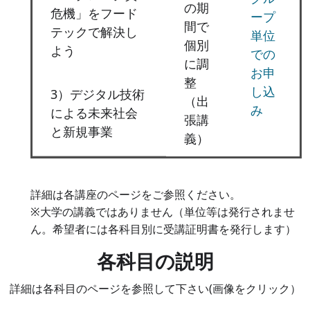
の期
危機」をフード
ープ
間で
テックで解決し
単位
個別
よう
での
に調
お申
整
し込
3）デジタル技術
（出
み
による未来社会
張講
と新規事業
義）
詳細は各講座のページをご参照ください。
※大学の講義ではありません（単位等は発行されませ
ん。希望者には各科目別に受講証明書を発行します）
各科目の説明
詳細は各科目のページを参照して下さい(画像をクリック）