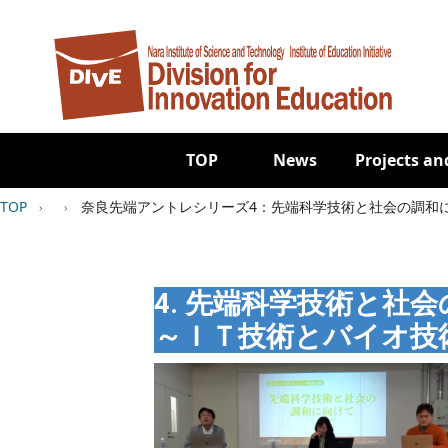
Skip to main content
Main navigation
TOP
News
Projects and
Breadcrumb
TOP
奈良先端アントレシリーズ4：先端科学技術と社会の調和に向け
4. 先端科学技術と社会
～ＩＴ技術とバイオ技
Image