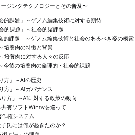
マージングテクノロジーとその普及〜
社会的課題」～ゲノム編集技術に対する期待
社会的課題」～社会的諸課題
社会的課題」～ゲノム編集技術と社会のあるべき姿の模索
」～培養肉の特徴と背景
」～培養肉に対する人々の反応
」～今後の培養肉の倫理的・社会的課題
り方」～AIの歴史
り方」～AIガバナンス
あり方」～AIに対する政策の動向
ル共有ソフトWinnyを巡って
著作権システム
者金子氏には何が起きたのか？
報技術と法」の課題