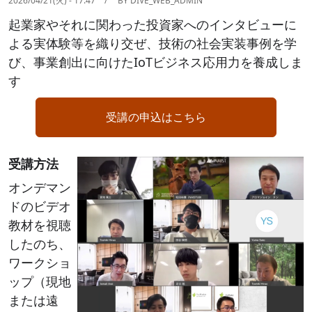
2026/04/21(火) - 17:47
BY
DIVE_WEB_ADMIN
起業家やそれに関わった投資家へのインタビューに
よる実体験等を織り交ぜ、技術の社会実装事例を学
び、事業創出に向けたIoTビジネス応用力を養成しま
す
受講の申込はこちら
受講方法
Image
オンデマン
ドのビデオ
教材を視聴
したのち、
ワークショ
ップ（現地
または遠