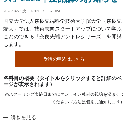
2026/04/21(火) - 16:01
BY
DIVE
国立大学法人奈良先端科学技術大学院大学（奈良先
端大）では、技術志向スタートアップについて学ぶ
ことのできる「奈良先端アントレシリーズ」を開講
します。
受講の申込はこちら
各科目の概要（タイトルをクリックすると詳細のペ
ージが表示されます）
※スクーリング実施日までにオンライン教材の視聴を済ませて
ください（方法は個別に通知します）
「奈良先端アントレシリーズ」2026年度開講のお知
続きを見る