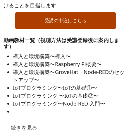
けることを目指します
受講の申込はこちら
動画教材一覧（視聴方法は受講登録後に案内しま
す）
導入と環境構築〜導入〜
導入と環境構築〜Raspberry Pi概要〜
導入と環境構築〜GroveHat・Node-REDのセッ
トアップ〜
IoTプログラミング〜IoTの基礎①〜
IoTプログラミング 〜IoTの基礎②〜
IoTプログラミング〜Node-RED 入門〜
奈良先端アントレシリーズ3：システムプロトタイプ
続きを見る