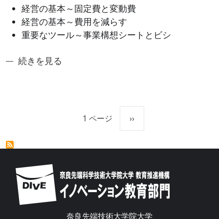
経営の基本～固定費と変動費
経営の基本～費用を減らす
重要なツール～事業構想シートとビシ
奈良先端アントレシリーズ2：技術者の大学発ベンチャ
続きを見る
ページ送り
次ページ
1 ページ
››
Image
奈良先端技術大学院大学