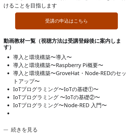
けることを目指します
受講の申込はこちら
動画教材一覧（視聴方法は受講登録後に案内しま
す）
導入と環境構築〜導入〜
導入と環境構築〜Raspberry Pi概要〜
導入と環境構築〜GroveHat・Node-REDのセッ
トアップ〜
IoTプログラミング〜IoTの基礎①〜
IoTプログラミング 〜IoTの基礎②〜
IoTプログラミング〜Node-RED 入門〜
奈良先端アントレシリーズ3：システムプロトタイプ
続きを見る