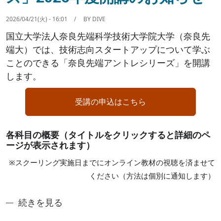
2026/04/21(火) - 16:01
BY
DIVE
国立大学法人奈良先端科学技術大学院大学（奈良先
端大）では、技術志向スタートアップについて学ぶ
ことのできる「奈良先端アントレシリーズ」を開講
します。
受講の申込はこちら
各科目の概要（タイトルをクリックすると詳細のペ
ージが表示されます）
※スクーリング実施日までにオンライン教材の視聴を済ませて
ください（方法は個別に通知します）
「奈良先端アントレシリーズ」2026年度開講のお知
続きを見る