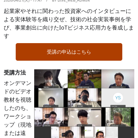
2026/04/21(火) - 17:47
BY
DIVE_WEB_ADMIN
起業家やそれに関わった投資家へのインタビューに
よる実体験等を織り交ぜ、技術の社会実装事例を学
び、事業創出に向けたIoTビジネス応用力を養成しま
す
受講の申込はこちら
受講方法
Image
オンデマン
ドのビデオ
教材を視聴
したのち、
ワークショ
ップ（現地
または遠