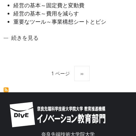
経営の基本～固定費と変動費
経営の基本～費用を減らす
重要なツール～事業構想シートとビシ
奈良先端アントレシリーズ2：技術者の大学発ベンチャ
続きを見る
ページ送り
次ページ
1 ページ
››
Image
奈良先端技術大学院大学