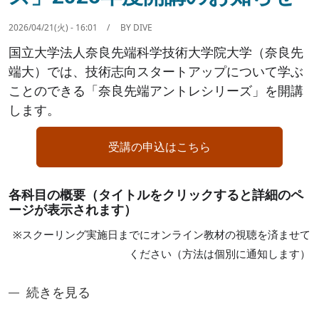
2026/04/21(火) - 16:01
BY
DIVE
国立大学法人奈良先端科学技術大学院大学（奈良先
端大）では、技術志向スタートアップについて学ぶ
ことのできる「奈良先端アントレシリーズ」を開講
します。
受講の申込はこちら
各科目の概要（タイトルをクリックすると詳細のペ
ージが表示されます）
※スクーリング実施日までにオンライン教材の視聴を済ませて
ください（方法は個別に通知します）
「奈良先端アントレシリーズ」2026年度開講のお知
続きを見る