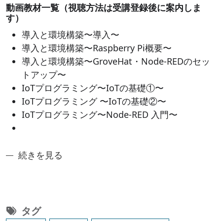
動画教材一覧（視聴方法は受講登録後に案内しま
す）
導入と環境構築〜導入〜
導入と環境構築〜Raspberry Pi概要〜
導入と環境構築〜GroveHat・Node-REDのセッ
トアップ〜
IoTプログラミング〜IoTの基礎①〜
IoTプログラミング 〜IoTの基礎②〜
IoTプログラミング〜Node-RED 入門〜
奈良先端アントレシリーズ3：システムプロトタイプ
続きを見る
タグ