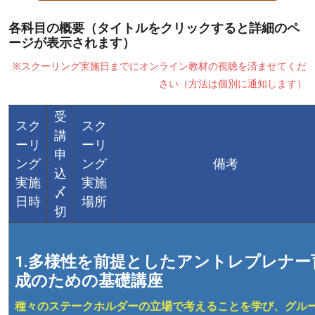
各科目の概要（タイトルをクリックすると詳細のペ
ージが表示されます）
※スクーリング実施日までにオンライン教材の視聴を済ませてくだ
さい（方法は個別に通知します）
受
スク
スク
講
ーリ
ーリ
申
ング
ング
備考
込
実施
実施
〆
日時
場所
切
1.多様性を前提としたアントレプレナー
成のための基礎講座
種々のステークホルダーの立場で考えることを学び、グル