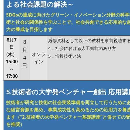
よる社会課題の解決～
SDGsの達成に向けたグリーン・イノベーション分野の科学
術と社会の関係性を学ぶことで、社会共創できる応用的な
力の養成を目指します
8月7
必修資料として以下の教材を事前視聴す
8
日
4．社会における人工知能のあり方
月
(木）
オンラ
5．情報技術と法
4
15:00
イン
日
～
17:00
5.技術者の大学発ベンチャー創出 応用講
技術者が研究と技術の社会実装準備を両立して行うために
な経営資源を集め、事業成功性を高めるための応用力を養
ます（“2.技術者の大学発ベンチャー基礎講座”と併せての
を推奨）