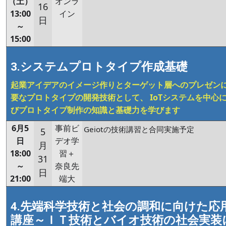
（土）
オンラ
16
13:00
イン
日
～
15:00
3.システムプロトタイプ作成基礎
起業アイデアのイメージ作りとターゲット層へのプレゼン
要なプロトタイプの開発技術として、 IoTシステムを中心
びプロトタイプ制作の知識と基礎力を学びます
6月5
事前ビ
Geiotの技術講習と合同実施予定
5
日
デオ学
月
18:00
習＋
31
～
奈良先
日
21:00
端大
4.先端科学技術と社会の調和に向けた応
講座～ＩＴ技術とバイオ技術の社会実装