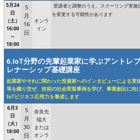
5月24
受講者と調整のうえ、スクーリング実施
5
日
を変更する可能性があります
月
（土）
オンラ
16
16:00
イン
日
～
18:00
6.IoT分野の先輩起業家に学ぶアントレ
レナーシップ基礎講座
起業家やそれに関わった投資家へのインタビューによる実
等を織り交ぜ、技術の社会実装事例を学び、事業創出に向
IoTビジネス応用力を養成します
6月3
5
奈良先
日
月
端大
（火）
30
または
18:00
日
オンラ
～