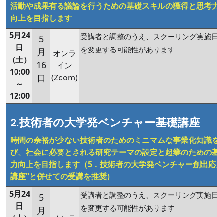
活動や成果有る議論を行うための基礎スキルの獲得と思考
向上を目指します
5月24
受講者と調整のうえ、スクーリング実施
5
日
を変更する可能性があります
月
オンラ
（土）
16
イン
10:00
日
(Zoom)
～
12:00
2.技術者の大学発ベンチャー基礎講座
時間の余裕が少ない技術者のためのミニマムな事業化知識
び、社会に必要とされる研究テーマの設定と起業のための
力向上を目指します
（5．技術者の大学発ベンチャー創出応
講座”と併せての受講を推奨）
5月24
受講者と調整のうえ、スクーリング実施
5
日
を変更する可能性があります
月